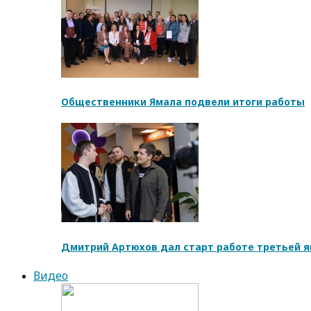
Общественники Ямала подвели итоги работы
Дмитрий Артюхов дал старт работе третьей 
Видео