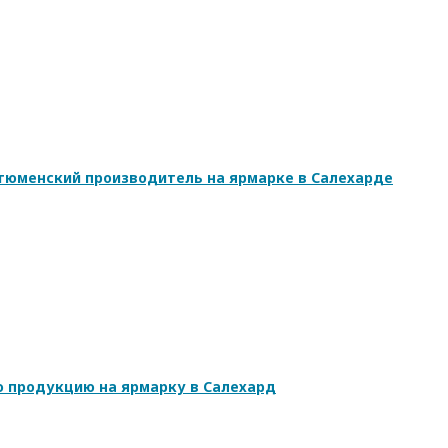
 тюменский производитель на ярмарке в Салехарде
 продукцию на ярмарку в Салехард