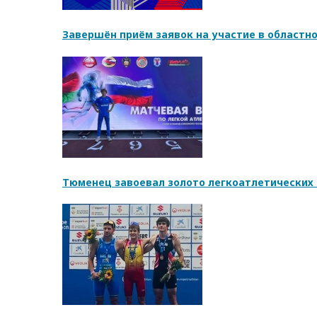
Завершён приём заявок на участие в областн
Тюменец завоевал золото легкоатлетических 