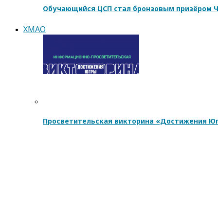
Обучающийся ЦСП стал бронзовым призёром Ч
ХМАО
Просветительская викторина «Достижения Юг