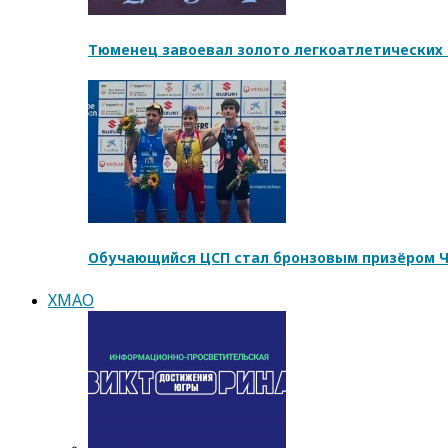
Тюменец завоевал золото легкоатлетических 
Обучающийся ЦСП стал бронзовым призёром Ч
ХМАО