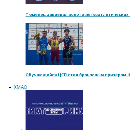
Тюменец завоевал золото легкоатлетических 
Обучающийся ЦСП стал бронзовым призёром Ч
ХМАО