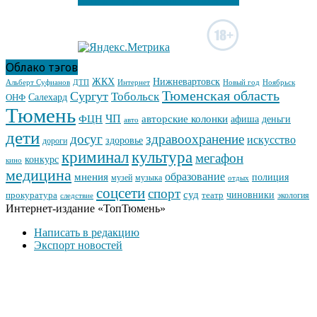
Облако тэгов
Нижневартовск
ЖКХ
ДТП
Интернет
Новый год
Альберт Суфианов
Ноябрьск
Тюменская область
Сургут
Тобольск
ОНФ
Салехард
Тюмень
ЧП
ФЦН
авторские колонки
деньги
афиша
авто
дети
досуг
здравоохранение
искусство
здоровье
дороги
криминал
культура
мегафон
конкурс
кино
медицина
образование
мнения
полиция
музей
музыка
отдых
соцсети
спорт
суд
чиновники
прокуратура
театр
экология
следствие
Интернет-издание «ТопТюмень»
Написать в редакцию
Экспорт новостей