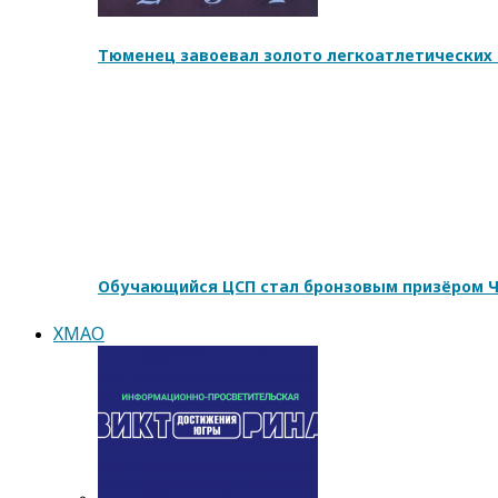
Тюменец завоевал золото легкоатлетических 
Обучающийся ЦСП стал бронзовым призёром Ч
ХМАО