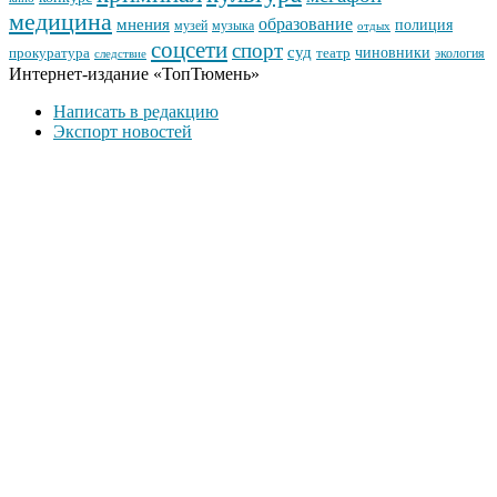
медицина
образование
мнения
полиция
музей
музыка
отдых
соцсети
спорт
суд
чиновники
прокуратура
театр
экология
следствие
Интернет-издание «ТопТюмень»
Написать в редакцию
Экспорт новостей