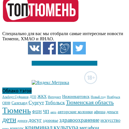
Специально для вас мы отобрали самые интересные новости
Тюмени, ХМАО и ЯНАО.
Есть о чём рассказать читателям?
Облако тэгов
Нижневартовск
ЖКХ
ДТП
Интернет
Новый год
Альберт Суфианов
Ноябрьск
Тюменская область
Сургут
Тобольск
ОНФ
Салехард
Тюмень
ЧП
ФЦН
авторские колонки
деньги
афиша
авто
дети
досуг
здравоохранение
искусство
здоровье
дороги
криминал
культура
мегафон
конкурс
кино